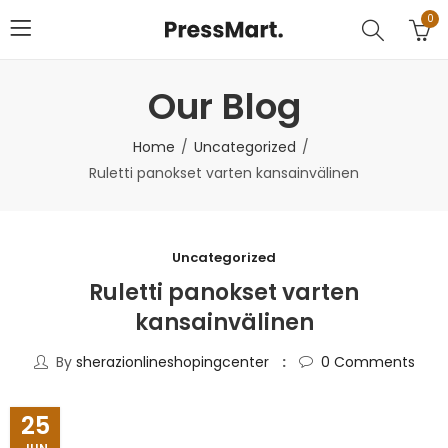
0
Our Blog
Home
Uncategorized
Ruletti panokset varten kansainvälinen
Uncategorized
Ruletti panokset varten
kansainvälinen
By
sherazionlineshopingcenter
0
Comments
25