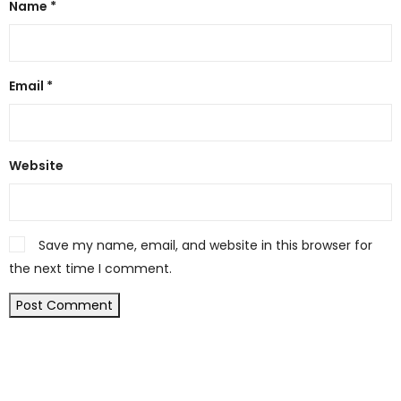
Name
*
Email
*
Website
Save my name, email, and website in this browser for
the next time I comment.