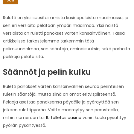
JUN
Ruletti on yksi suosituimmista kasinopeleistä maailmassa, ja
sen eri versioita pelataan ympäri maailmaa. Yksi näistä
versioista on ruletti panokset varten kansainvälinen. Tässä
artikkelissa tarkastelemme tarkemmin tätä
pelimuunnelmaa, sen sääntöjä, ominaisuuksia, sekä parhaita
paikkoja pelata sitä.
Säännöt ja pelin kulku
Ruletti panokset varten kansainvälinen seuraa perinteisen
ruletin sääntöjä, mutta siinä on omat erityispiirteensä.
Pelaaja asettaa panoksensa pöydälle ja pyöräyttää sen
jälkeen rulettipyörää. Voitto määräytyy sen perusteella,
mihin numeroon tai
10 talletus casino
väriin kuula pysähtyy
pyörän pysähtyessä.