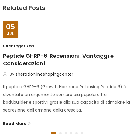
Related Posts
05
JUL
Uncategorized
Peptide GHRP-6: Recensioni, Vantaggi e
Considerazioni
By
sherazionlineshopingcenter
Il peptide GHRP-6 (Growth Hormone Releasing Peptide 6) è
diventato un argomento sempre più popolare tra
bodybuilder e sportivi, grazie alla sua capacità di stimolare la
secrezione dell’ormone della crescita.
Read More