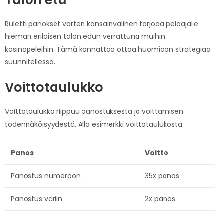
Ruletti panokset varten kansainvälinen tarjoaa pelaajalle
hieman erilaisen talon edun verrattuna muihin
kasinopeleihin. Tämä kannattaa ottaa huomioon strategiaa
suunnitellessa.
Voittotaulukko
Voittotaulukko riippuu panostuksesta ja voittamisen
todennäköisyydestä. Alla esimerkki voittotaulukosta:
Panos
Voitto
Panostus numeroon
35x panos
Panostus väriin
2x panos