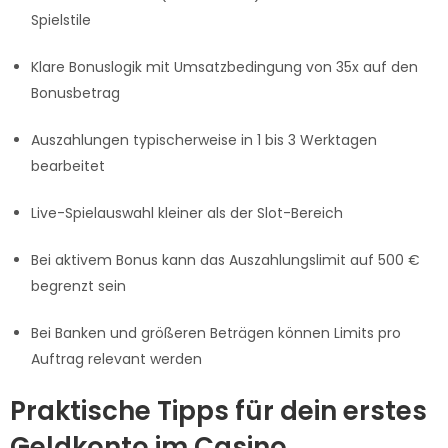
Spielstile
Klare Bonuslogik mit Umsatzbedingung von 35x auf den
Bonusbetrag
Auszahlungen typischerweise in 1 bis 3 Werktagen
bearbeitet
Live-Spielauswahl kleiner als der Slot-Bereich
Bei aktivem Bonus kann das Auszahlungslimit auf 500 €
begrenzt sein
Bei Banken und größeren Beträgen können Limits pro
Auftrag relevant werden
Praktische Tipps für dein erstes
Geldkonto im Casino