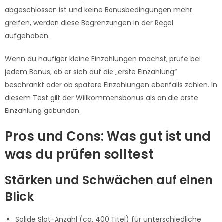
abgeschlossen ist und keine Bonusbedingungen mehr
greifen, werden diese Begrenzungen in der Regel
aufgehoben.
Wenn du häufiger kleine Einzahlungen machst, prüfe bei
jedem Bonus, ob er sich auf die „erste Einzahlung“
beschränkt oder ob spätere Einzahlungen ebenfalls zählen. In
diesem Test gilt der Willkommensbonus als an die erste
Einzahlung gebunden.
Pros und Cons: Was gut ist und
was du prüfen solltest
Stärken und Schwächen auf einen
Blick
Solide Slot-Anzahl (ca. 400 Titel) für unterschiedliche