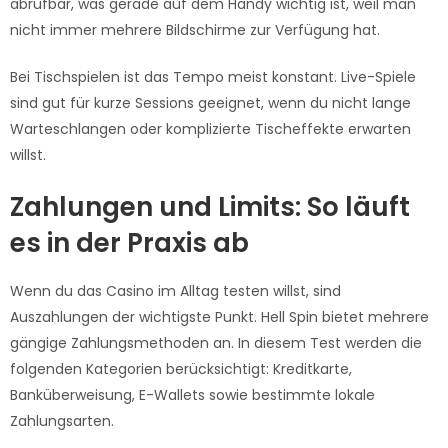
abrufbar, was gerade auf dem Handy wichtig ist, weil man
nicht immer mehrere Bildschirme zur Verfügung hat.
Bei Tischspielen ist das Tempo meist konstant. Live-Spiele
sind gut für kurze Sessions geeignet, wenn du nicht lange
Warteschlangen oder komplizierte Tischeffekte erwarten
willst.
Zahlungen und Limits: So läuft
es in der Praxis ab
Wenn du das Casino im Alltag testen willst, sind
Auszahlungen der wichtigste Punkt. Hell Spin bietet mehrere
gängige Zahlungsmethoden an. In diesem Test werden die
folgenden Kategorien berücksichtigt: Kreditkarte,
Banküberweisung, E-Wallets sowie bestimmte lokale
Zahlungsarten.