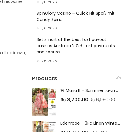
definiowane.
July 6, 2026
SpinGlory Casino – Quick‑Hit Spaß mit
Candy Spinz
July 6, 2026
Bet smart at the best fast payout
casinos Australia 2026: fast payments
and secure
 dla zdrowia,
July 6, 2026
Products
🌸 Maria B – Summer Lawn Collection 2025 🌸 Original 3PC Digital Printed Lawn Suit | Chiffon Dupatta | Premium Edition
₨
3,700.00
₨
6,950.00
Edenrobe – 3Pc Linen Winter Collection 2025