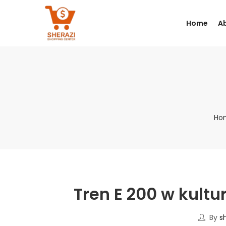
Home
A
Ho
Tren E 200 w kultu
By
s