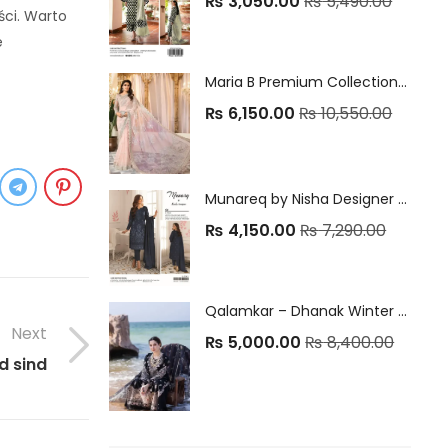
₨
3,050.00
₨
5,490.00
ści. Warto
e
Maria B Premium Collection – Heavy Embroidered Net Saari
₨
6,150.00
₨
10,550.00
Munareq by Nisha Designer – Vintex Peach Winter Collection ❄✨
₨
4,150.00
₨
7,290.00
Qalamkar – Dhanak Winter Collection
Next
₨
5,000.00
₨
8,400.00
d sind