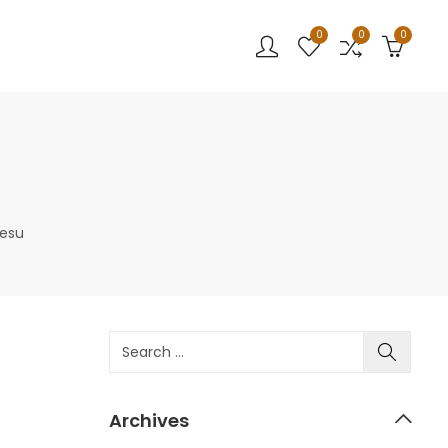
0
0
0
cesu
Archives