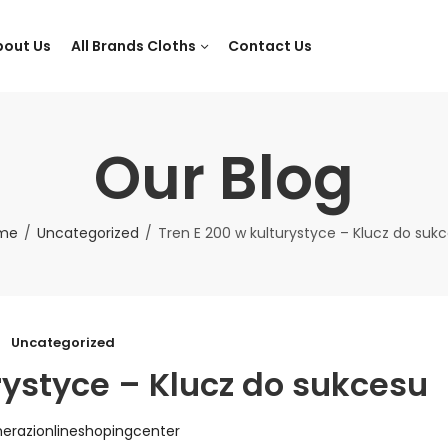
bout Us
All Brands Cloths
Contact Us
Our Blog
me
Uncategorized
Tren E 200 w kulturystyce – Klucz do suk
Uncategorized
rystyce – Klucz do sukcesu
herazionlineshopingcenter