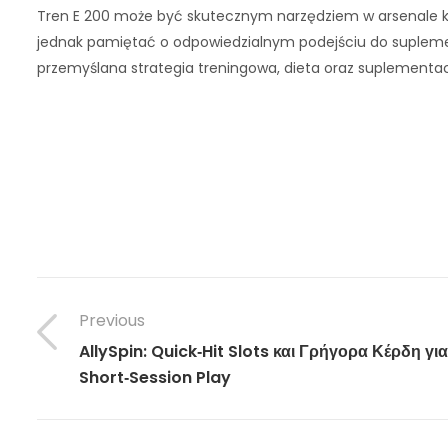
Tren E 200 może być skutecznym narzędziem w arsenale kul
jednak pamiętać o odpowiedzialnym podejściu do suplement
przemyślana strategia treningowa, dieta oraz suplementa
Previous
AllySpin: Quick‑Hit Slots και Γρήγορα Κέρδη για
Short‑Session Play