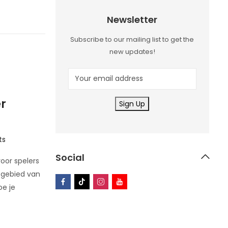
Newsletter
Subscribe to our mailing list to get the
28
new updates!
JUN
Uncategorized
r
BetPlay: Donde las Rondas R
Encuentran con Grandes Ga
una Experiencia de Casino d
ts
Acelerado
Social
oor spelers
By
sherazionlineshopingcenter
 gebied van
oe je
Intro: El Playground de Alta Intensidad de Bet
emociones instantáneas, BetPlay ofrece un c
que se siente casi como un arcade digital—list