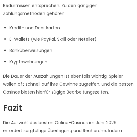
Bedürfnissen entsprechen. Zu den gängigen
Zahlungsmethoden gehören:
Kredit- und Debitkarten
E-Wallets (wie PayPal, Skrill oder Neteller)
Banküberweisungen
Kryptowährungen
Die Dauer der Auszahlungen ist ebenfalls wichtig. Spieler
wollen oft schnell auf ihre Gewinne zugreifen, und die besten
Casinos bieten hierfür zügige Bearbeitungszeiten.
Fazit
Die Auswahl des besten Online-Casinos im Jahr 2026
erfordert sorgfältige Überlegung und Recherche. Indem