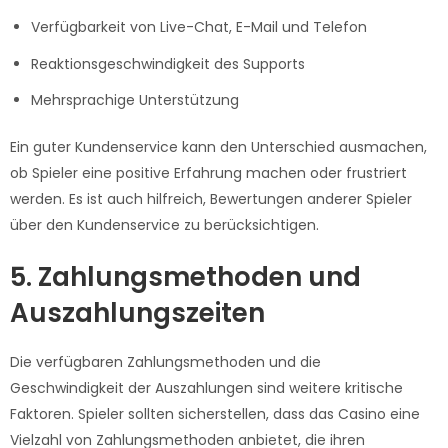
Verfügbarkeit von Live-Chat, E-Mail und Telefon
Reaktionsgeschwindigkeit des Supports
Mehrsprachige Unterstützung
Ein guter Kundenservice kann den Unterschied ausmachen,
ob Spieler eine positive Erfahrung machen oder frustriert
werden. Es ist auch hilfreich, Bewertungen anderer Spieler
über den Kundenservice zu berücksichtigen.
5. Zahlungsmethoden und
Auszahlungszeiten
Die verfügbaren Zahlungsmethoden und die
Geschwindigkeit der Auszahlungen sind weitere kritische
Faktoren. Spieler sollten sicherstellen, dass das Casino eine
Vielzahl von Zahlungsmethoden anbietet, die ihren