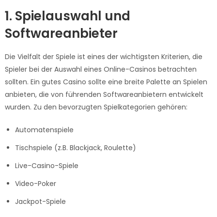
1. Spielauswahl und
Softwareanbieter
Die Vielfalt der Spiele ist eines der wichtigsten Kriterien, die
Spieler bei der Auswahl eines Online-Casinos betrachten
sollten. Ein gutes Casino sollte eine breite Palette an Spielen
anbieten, die von führenden Softwareanbietern entwickelt
wurden. Zu den bevorzugten Spielkategorien gehören:
Automatenspiele
Tischspiele (z.B. Blackjack, Roulette)
Live-Casino-Spiele
Video-Poker
Jackpot-Spiele