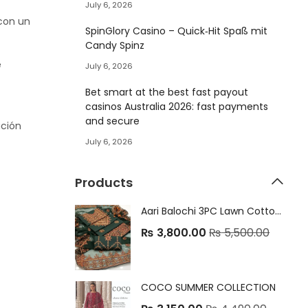
July 6, 2026
con un
SpinGlory Casino – Quick‑Hit Spaß mit
Candy Spinz
e
July 6, 2026
Bet smart at the best fast payout
casinos Australia 2026: fast payments
and secure
ución
July 6, 2026
Products
Aari Balochi 3PC Lawn Cotton Dress
₨
3,800.00
₨
5,500.00
COCO SUMMER COLLECTION