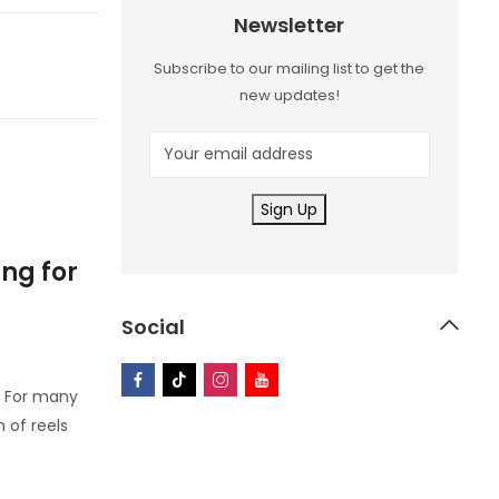
Newsletter
Subscribe to our mailing list to get the
new updates!
06
JUL
Uncategorized
ng for
Test P 100: Dosificación y
Consideraciones Important
Social
By
sherazionlineshopingcenter
ay For many
Introducción al Test P 100 El Test P 100, tamb
 of reels
testosterona propionato al 100 mg/ml, es un a
que se utiliza ampliamente en el ámbito del c