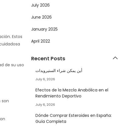
July 2026
June 2026
January 2025
ción. Estos
April 2022
 cuidadosa
Recent Posts
ad de su uso
أين يمكن شراء الستيرويدات
July 6, 2026
Efectos de la Mezcla Anabólica en el
Rendimiento Deportivo
s son
July 6, 2026
Dónde Comprar Esteroides en España:
son
Guía Completa