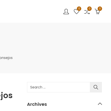
0
0
0
onsejos
jos
Archives