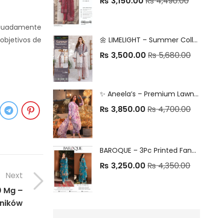
₨
3,150.00
₨
4,490.00
decuadamente
🌼 LIMELIGHT – Summer Collection 2025 🌼
objetivos de
₨
3,500.00
₨
5,680.00
✨ Aneela’s – Premium Lawn & Chiffon Collection 🌸 Luxury Embroidery | Exclusive Wholesale Edition
₨
3,850.00
₨
4,700.00
BAROQUE – 3Pc Printed Fancy Linen Winter Collection 2025
₨
3,250.00
₨
4,350.00
Next
 Mg –
wników