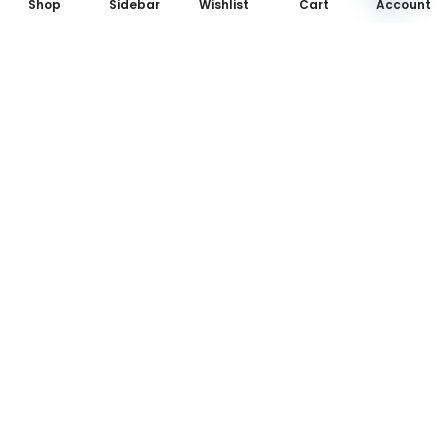
Shop
Sidebar
Wishlist
Cart
Account
+923475142462
info@sherazishopingcenter.com