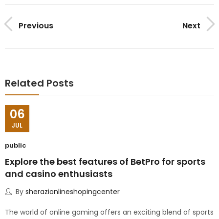
Previous
Next
Related Posts
06
JUL
public
Explore the best features of BetPro for sports
and casino enthusiasts
By
sherazionlineshopingcenter
The world of online gaming offers an exciting blend of sports