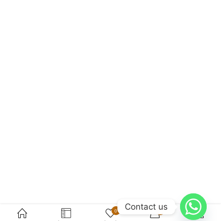
Contact us
0
0