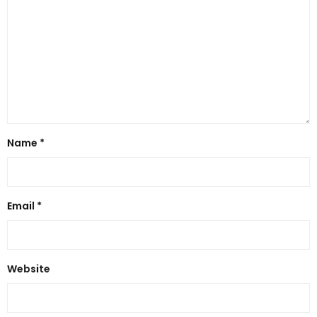
Name
*
Email
*
Website