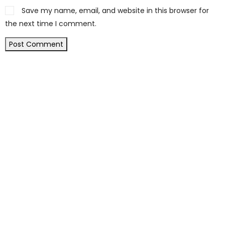
Save my name, email, and website in this browser for
the next time I comment.