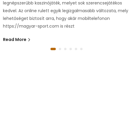
legnépszerűbb kaszinójáték, melyet sok szerencsejátékos
kedvel. Az online rulett egyik legizgalmasabb változata, mely
lehetőséget biztosít arra, hogy akár mobiltelefonon
https://magyar-sport.com is részt
Read More