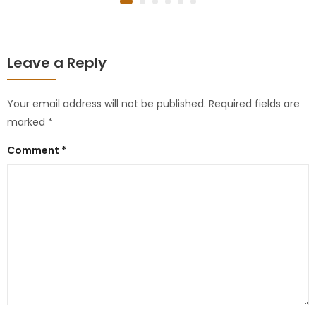
Leave a Reply
Your email address will not be published.
Required fields are
marked
*
Comment
*