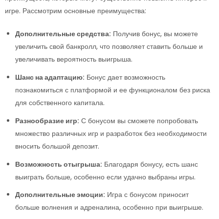
игре. Рассмотрим основные преимущества:
Дополнительные средства:
Получив бонус, вы можете
увеличить свой банкролл, что позволяет ставить больше и
увеличивать вероятность выигрыша.
Шанс на адаптацию:
Бонус дает возможность
познакомиться с платформой и ее функционалом без риска
для собственного капитала.
Разнообразие игр:
С бонусом вы сможете попробовать
множество различных игр и разработок без необходимости
вносить большой депозит.
Возможность отыгрыша:
Благодаря бонусу, есть шанс
выиграть больше, особенно если удачно выбраны игры.
Дополнительные эмоции:
Игра с бонусом приносит
больше волнения и адреналина, особенно при выигрыше.