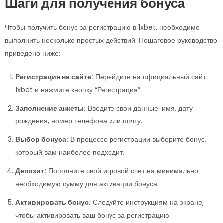
Шаги для получения бонуса
Чтобы получить бонус за регистрацию в 1xbet, необходимо
выполнить несколько простых действий. Пошаговое руководство
приведено ниже:
Регистрация на сайте:
Перейдите на официальный сайт
1xbet и нажмите кнопку “Регистрация”.
Заполнение анкеты:
Введите свои данные: имя, дату
рождения, номер телефона или почту.
Выбор бонуса:
В процессе регистрации выберите бонус,
который вам наиболее подходит.
Депозит:
Пополните свой игровой счет на минимально
необходимую сумму для активации бонуса.
Активировать бонус:
Следуйте инструкциям на экране,
чтобы активировать ваш бонус за регистрацию.