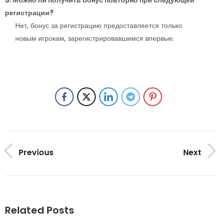
регистрации?
Нет, бонус за регистрацию предоставляется только
новым игрокам, зарегистрировавшимся впервые.
Previous
Next
Related Posts