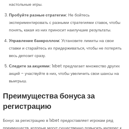
настольные игры.
Пробуйте разные стратегии:
Не бойтесь
экспериментировать с разными стратегиями ставок, чтобы
понять, какая из них приносит наилучшие результаты.
Управление банкроллом:
Установите лимиты на свои
ставки и старайтесь их придерживаться, чтобы не потерять
весь депозит сразу.
Следите за акциями:
1xbet предлагает множество других
акций – участвуйте в них, чтобы увеличить свои шансы на
выигрыш.
Преимущества бонуса за
регистрацию
Бонус за регистрацию в 1xbet предоставляет игрокам ряд
преимуществ, которые могут существенно повысить интерес к