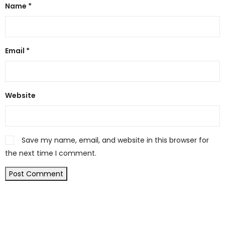
Name
*
Email
*
Website
Save my name, email, and website in this browser for
the next time I comment.