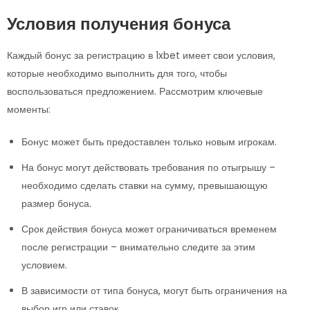
Условия получения бонуса
Каждый бонус за регистрацию в 1xbet имеет свои условия,
которые необходимо выполнить для того, чтобы
воспользоваться предложением. Рассмотрим ключевые
моменты:
Бонус может быть предоставлен только новым игрокам.
На бонус могут действовать требования по отыгрышу –
необходимо сделать ставки на сумму, превышающую
размер бонуса.
Срок действия бонуса может ограничиваться временем
после регистрации – внимательно следите за этим
условием.
В зависимости от типа бонуса, могут быть ограничения на
выбор игр или ставок.