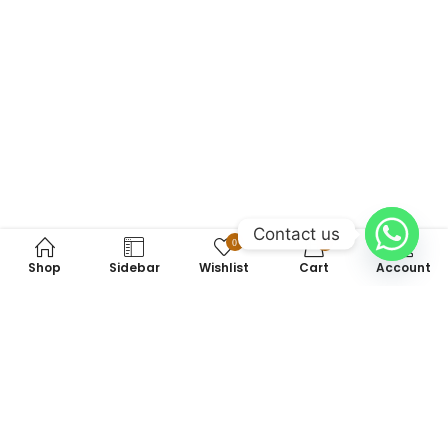
Contact us
0
0
Shop
Sidebar
Wishlist
Cart
Account