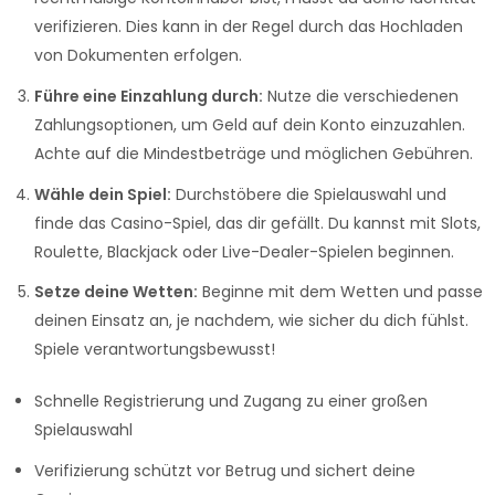
verifizieren. Dies kann in der Regel durch das Hochladen
von Dokumenten erfolgen.
Führe eine Einzahlung durch:
Nutze die verschiedenen
Zahlungsoptionen, um Geld auf dein Konto einzuzahlen.
Achte auf die Mindestbeträge und möglichen Gebühren.
Wähle dein Spiel:
Durchstöbere die Spielauswahl und
finde das Casino-Spiel, das dir gefällt. Du kannst mit Slots,
Roulette, Blackjack oder Live-Dealer-Spielen beginnen.
Setze deine Wetten:
Beginne mit dem Wetten und passe
deinen Einsatz an, je nachdem, wie sicher du dich fühlst.
Spiele verantwortungsbewusst!
Schnelle Registrierung und Zugang zu einer großen
Spielauswahl
Verifizierung schützt vor Betrug und sichert deine