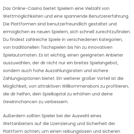
Das Online-Casino bietet Spielern eine Vielzahl von
Wettmöglichkeiten und eine spannende Benutzererfahrung.
Die Plattformen sind benutzerfreundlich gestaltet und
ermöglichen es neuen Spielern, sich schnell zurechtzufinden.
Du findest zahlreiche Spiele in verschiedenen Kategorien,
von traditionellen Tischspielen bis hin zu innovativen
Spielautomaten. Es ist wichtig, einen geeigneten Anbieter
auszuwählen, der dir nicht nur ein breites Spielangebot,
sondern auch hohe Auszahlungsraten und sichere
Zahlungsoptionen bietet. Ein weiterer großer Vorteil ist die
Möglichkeit, von attraktiven Willkommensboni zu profitieren,
die dir helfen, dein Spielkapital zu erhöhen und deine
Gewinnchancen zu verbessern.
Außerdem sollten Spieler bei der Auswahl eines
Wettanbieters auf die Lizenzierung und Sicherheit der
Plattform achten, um einen reibungslosen und sicheren