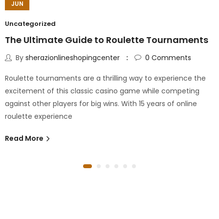
JUN
Uncategorized
The Ultimate Guide to Roulette Tournaments
By
sherazionlineshopingcenter
0
Comments
Roulette tournaments are a thrilling way to experience the
excitement of this classic casino game while competing
against other players for big wins. With 15 years of online
roulette experience
Read More