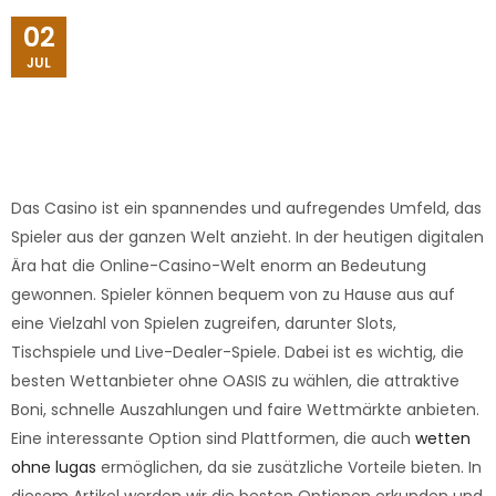
02
JUL
Das Casino ist ein spannendes und aufregendes Umfeld, das
Spieler aus der ganzen Welt anzieht. In der heutigen digitalen
Ära hat die Online-Casino-Welt enorm an Bedeutung
gewonnen. Spieler können bequem von zu Hause aus auf
eine Vielzahl von Spielen zugreifen, darunter Slots,
Tischspiele und Live-Dealer-Spiele. Dabei ist es wichtig, die
besten Wettanbieter ohne OASIS zu wählen, die attraktive
Boni, schnelle Auszahlungen und faire Wettmärkte anbieten.
Eine interessante Option sind Plattformen, die auch
wetten
ohne lugas
ermöglichen, da sie zusätzliche Vorteile bieten. In
diesem Artikel werden wir die besten Optionen erkunden und