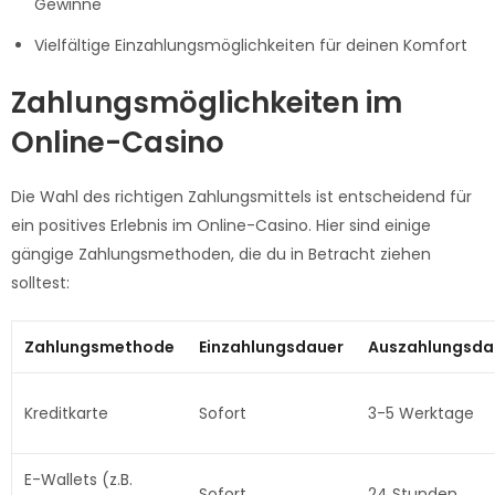
Gewinne
Vielfältige Einzahlungsmöglichkeiten für deinen Komfort
Zahlungsmöglichkeiten im
Online-Casino
Die Wahl des richtigen Zahlungsmittels ist entscheidend für
ein positives Erlebnis im Online-Casino. Hier sind einige
gängige Zahlungsmethoden, die du in Betracht ziehen
solltest:
Zahlungsmethode
Einzahlungsdauer
Auszahlungsda
Kreditkarte
Sofort
3-5 Werktage
E-Wallets (z.B.
Sofort
24 Stunden