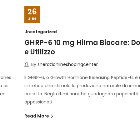
26
JUN
Uncategorized
GHRP-6 10 mg Hilma Biocare: D
e Utilizzo
By
sherazionlineshopingcenter
iones
Il GHRP-6, o Growth Hormone Releasing Peptide-6, è
a es
sintetico che stimola la produzione naturale di ormo
 en
crescita. Negli ultimi anni, ha guadagnato popolarità t
appassionati
Read More