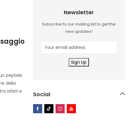
01
Newsletter
JUL
Subscribe to our mailing list to get the
Uncategorized
new updates!
osaggio
Nebivolol y su Uso en el Cul
Guía Completa
By
sherazionlineshopingcenter
 un peptide
Tabla de Contenido Introducción Beneficios del
ne della
Culturismo Consideraciones antes de Usar Nebi
ra atleti e
Introducción El nebivolol es un fármaco que se 
Social
principalmente para tratar la hipertensión,
Read More