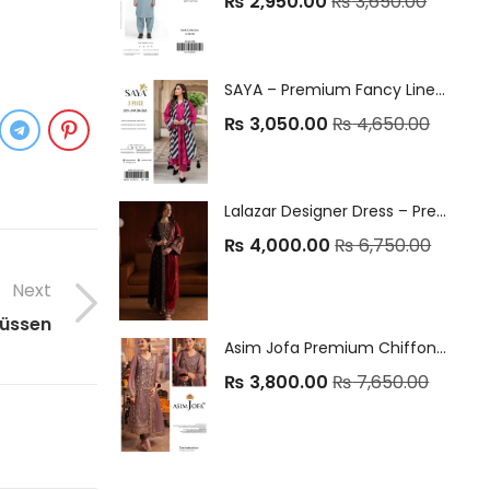
₨
2,950.00
₨
3,650.00
SAYA – Premium Fancy Linen Collection 2025
₨
3,050.00
₨
4,650.00
Lalazar Designer Dress – Premium Dhank 3Pc Unstitched Suit
₨
4,000.00
₨
6,750.00
Next
müssen
Asim Jofa Premium Chiffon Collection – 3Pc Unstitched Suit ✨
₨
3,800.00
₨
7,650.00