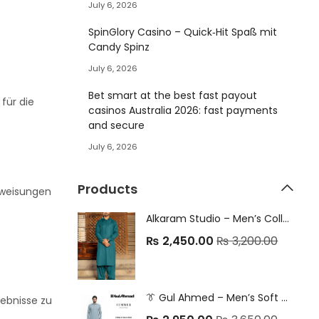
July 6, 2026
.
SpinGlory Casino – Quick‑Hit Spaß mit
Candy Spinz
July 6, 2026
Bet smart at the best fast payout
für die
casinos Australia 2026: fast payments
and secure
July 6, 2026
Products
Anweisungen
Alkaram Studio – Men’s Collection 2025 (New Arrival) Premium Cotton Unstitched Fabric – 4.5 Meters | 8 Elegant Colors
₨
2,450.00
₨
3,200.00
👔 Gul Ahmed – Men’s Soft Cotton Collection | Summer 2025 👔 Elegant Gents Wear | 100% Original Fabric |
gebnisse zu