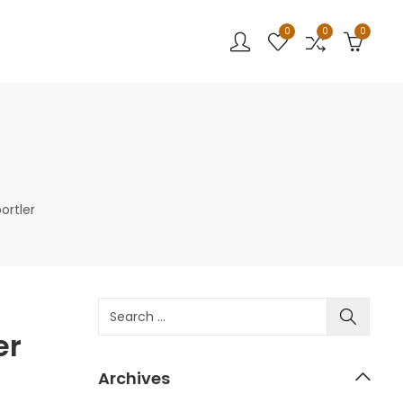
0
0
0
ortler
er
Archives