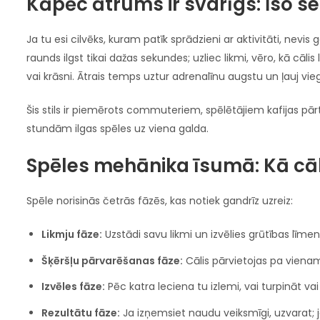
Kāpēc ātrums ir svarīgs: Īso se
Ja tu esi cilvēks, kuram patīk sprādzieni ar aktivitāti, nevis 
raunds ilgst tikai dažas sekundes; uzliec likmi, vēro, kā cāl
vai krāsni. Ātrais temps uztur adrenalīnu augstu un ļauj v
Šis stils ir piemērots commuteriem, spēlētājiem kafijas pārt
stundām ilgas spēles uz viena galda.
Spēles mehānika īsumā: Kā cāl
Spēle norisinās četrās fāzēs, kas notiek gandrīz uzreiz:
Likmju fāze:
Uzstādi savu likmi un izvēlies grūtības līmeni
Šķēršļu pārvarēšanas fāze:
Cālis pārvietojas pa viena
Izvēles fāze:
Pēc katra leciena tu izlemi, vai turpināt v
Rezultātu fāze:
Ja izņemsiet naudu veiksmīgi, uzvarat; ja 