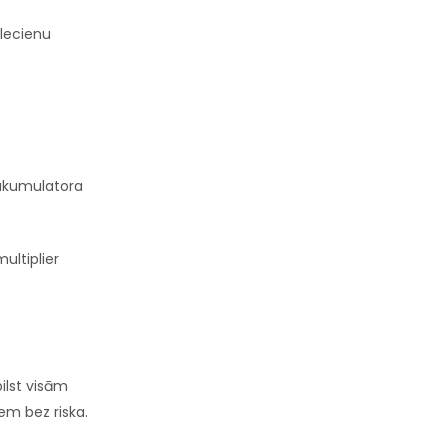
 lecienu
.
n akumulatora
ultiplier
ilst visām
em bez riska.