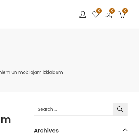
0
0
0
umiem un mobilajām izklaidēm
iem
Archives