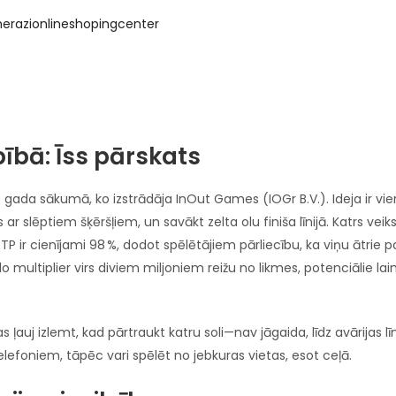
herazionlineshopingcenter
ībā: Īss pārskats
. gada sākumā, ko izstrādāja InOut Games (IOGr B.V.). Ideja ir vie
s ar slēptiem šķēršļiem, un savākt zelta olu finiša līnijā. Katrs veik
RTP ir cienījami 98 %, dodot spēlētājiem pārliecību, ka viņu ātrie 
 multiplier virs diviem miljoniem reižu no likmes, potenciālie lai
ļauj izlemt, kad pārtraukt katru soli—nav jāgaida, līdz avārijas līn
lefoniem, tāpēc vari spēlēt no jebkuras vietas, esot ceļā.