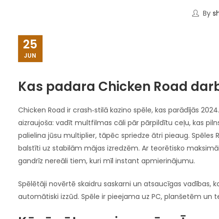
By
s
25
JUN
Kas padara Chicken Road darb
Chicken Road ir crash‑stilā kazino spēle, kas parādījās 2024
aizraujoša: vadīt multfilmas cāli pār pārpildītu ceļu, kas piln
palielina jūsu multiplier, tāpēc spriedze ātri pieaug. Spēles 
balstīti uz stabilām mājas izredzēm. Ar teorētisko maksimālo
gandrīz nereāli tiem, kuri mīl instant apmierinājumu.
Spēlētāji novērtē skaidru saskarni un atsaucīgas vadības, kas 
automātiski izzūd. Spēle ir pieejama uz PC, planšetēm un te