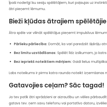
Īpaši noderīgi īsu sesiju spēlētājiem, kuri paļaujas uz instink
ātri pieņemt lēmumu.
Bieži kļūdas ātrajiem spēlētāji
Ātra spēle var vilināt spēlētājus pieņemt impulsīvus lēmum
Pārlieku pārliecība:
Domāt, ka vari paredzēt šķēršļu atra
Bez limitu uzstādīšanas:
Spēlēt līdz izsīkumam, jo katrs 
Bez iepriekš noteiktiem mērķiem:
Gaidi lielus multiplikat
Labs noteikums ir pirms katra raunda noteikt izņemšanas mē
Gatavojies ceļam? Sāc tagad!
Ja tev patīk ātri sprādzieni ar aizrautību un vēlies pārba
gatavs tev. ņem savu telefonu vai portatīvo datoru, izvēlies