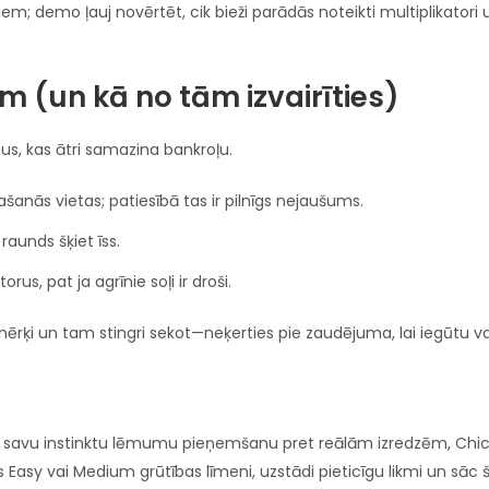
tiem; demo ļauj novērtēt, cik bieži parādās noteikti multiplikatori u
em (un kā no tām izvairīties)
us, kas ātri samazina bankroļu.
šanās vietas; patiesībā tas ir pilnīgs nejaušums.
raunds šķiet īss.
orus, pat ja agrīnie soļi ir droši.
rķi un tam stingri sekot—neķerties pie zaudējuma, lai iegūtu va
udīt savu instinktu lēmumu pieņemšanu pret reālām izredzēm, Chic
 Easy vai Medium grūtības līmeni, uzstādi pieticīgu likmi un sāc 