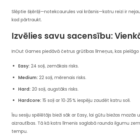
Slēptie šķēršļi—notekcaurules vai krāsnis—katru reizi ir nej
kad pārtraukt.
Izvēlies savu sacensību: Vienkār
InOut Games piedāvā četrus grūtības līmeņus, kas pielāgo so
Easy:
24 soļi, zemākais risks.
Medium:
22 soļi, mērenais risks.
Hard:
20 soļi, augstāks risks.
Hardcore:
15 soļi ar 10‑25 % iespēju zaudēt katru soli.
Īsu sesiju spēlētājs bieži sāk ar Easy, lai gūtu biežas maz
aizrautības. Tā kā katrs līmenis saglabā raunda ilgumu ze
tempu.