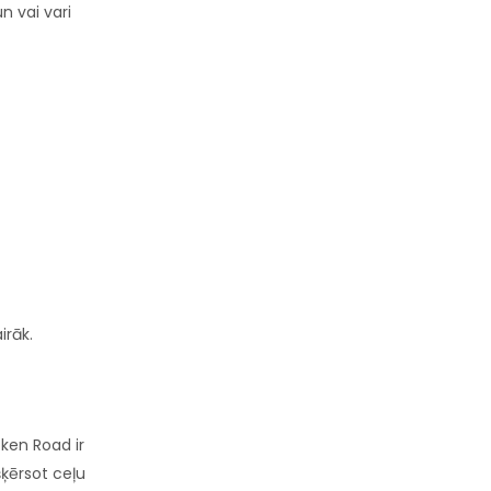
n vai vari
irāk.
ken Road ir
šķērsot ceļu