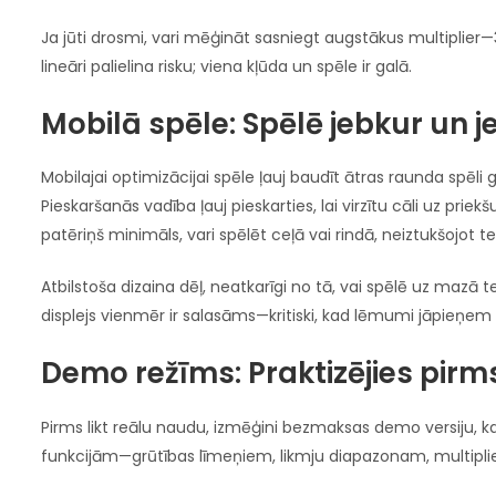
Ja jūti drosmi, vari mēģināt sasniegt augstākus multiplier—
lineāri palielina risku; viena kļūda un spēle ir galā.
Mobilā spēle: Spēlē jebkur un j
Mobilajai optimizācijai spēle ļauj baudīt ātras raunda spēli 
Pieskaršanās vadība ļauj pieskarties, lai virzītu cāli uz pri
patēriņš minimāls, vari spēlēt ceļā vai rindā, neiztukšojot te
Atbilstoša dizaina dēļ, neatkarīgi no tā, vai spēlē uz mazā t
displejs vienmēr ir salasāms—kritiski, kad lēmumi jāpieņem
Demo režīms: Praktizējies pirm
Pirms likt reālu naudu, izmēģini bezmaksas demo versiju, k
funkcijām—grūtības līmeņiem, likmju diapazonam, multiplie