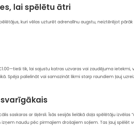
es, lai spēlētu ātri
spēlētājus, kuri vēlas uzturēt adrenalīnu augstu, neiztērējot pārā
€1.00—tieši tik, lai sajustu katras uzvaras vai zaudējuma ietekmi, 
ā. Spēja palielināt vai samazināt likmi starp raundiem ļauj uzreiz
issvarīgākais
s saskaras ar šķērsli. Īsās sesijās lielākā daļa spēlētāju izvēlas “
izņem naudu pēc pirmajiem drošajiem soļiem. Tas ļauj spēlēt v