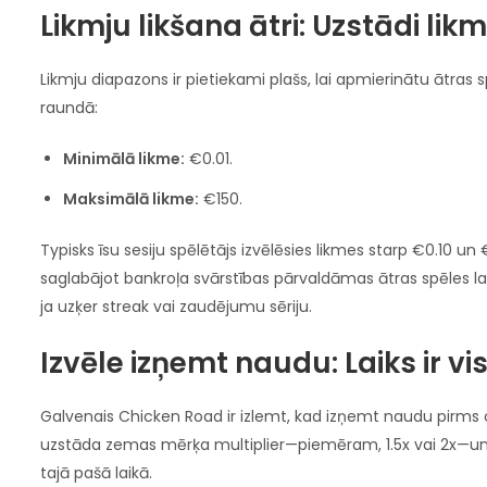
Likmju likšana ātri: Uzstādi likm
Likmju diapazons ir pietiekami plašs, lai apmierinātu ātras 
raundā:
Minimālā likme:
€0.01.
Maksimālā likme:
€150.
Typisks īsu sesiju spēlētājs izvēlēsies likmes starp €0.10 un 
saglabājot bankroļa svārstības pārvaldāmas ātras spēles laik
ja uzķer streak vai zaudējumu sēriju.
Izvēle izņemt naudu: Laiks ir v
Galvenais Chicken Road ir izlemt, kad izņemt naudu pirms cāli
uzstāda zemas mērķa multiplier—piemēram, 1.5x vai 2x—un 
tajā pašā laikā.