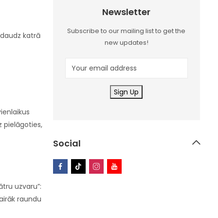
Newsletter
Subscribe to our mailing list to get the
k daudz katrā
new updates!
vienlaikus
 pielāgoties,
Social
ātru uzvaru”:
airāk raundu