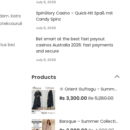
July 6, 2026
SpinGlory Casino – Quick‑Hit Spaß mit
dam. Katrs
Candy Spinz
notekcauruli
July 6, 2026
Bet smart at the best fast payout
stus bez
casinos Australia 2026: fast payments
and secure
July 6, 2026
Products
🌞 Orient Guftagu – Summer Collection 2025 🌞
₨
3,300.00
₨
5,280.00
Baroque – Summer Collection 2025 (3PC Set) 🎨 100% Original | Premium Lawn 90/88 | Airjet Quality | Digital Printing