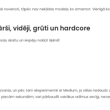
auši novietoti, tāpēc nav nekādas modeļa, ko izmantot. Vienīgā kont
ši, vidēji, grūti un hardcore
ļu skaitu un iespēju nokļūt šķērslī:
ās uzvaras, un pēc tam eksperimentē ar Medium, ja vēlas nedaudz 
m piecām sekundēm, vari pārbaudīt vairākus režīmus secīgi, neza