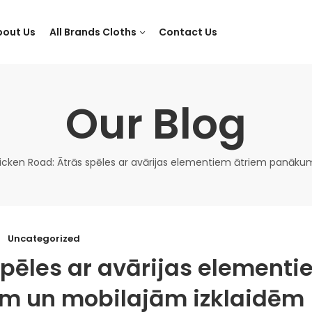
bout Us
All Brands Cloths
Contact Us
Our Blog
icken Road: Ātrās spēles ar avārijas elementiem ātriem panāk
Uncategorized
spēles ar avārijas element
m un mobilajām izklaidēm