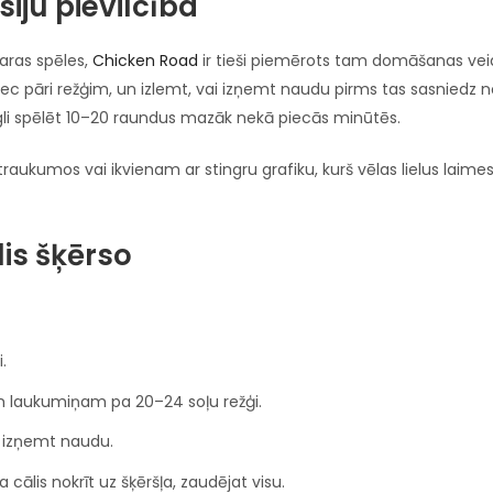
siju pievilcība
garas spēles,
Chicken Road
ir tieši piemērots tam domāšanas vei
is lec pāri režģim, un izlemt, vai izņemt naudu pirms tas sasniedz 
iegli spēlēt 10–20 raundus mazāk nekā piecās minūtēs.
raukumos vai ikvienam ar stingru grafiku, kurš vēlas lielus laime
is šķērso
.
m laukumiņam pa 20–24 soļu režģi.
ai izņemt naudu.
cālis nokrīt uz šķēršļa, zaudējat visu.