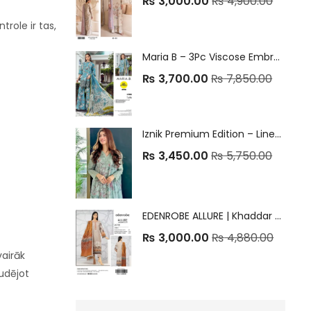
₨
3,000.00
₨
4,900.00
role ir tas,
Maria B – 3Pc Viscose Embroidered Winter Collection 2025
₨
3,700.00
₨
7,850.00
Iznik Premium Edition – Linen Digital Print 3Pc Suit ✨
₨
3,450.00
₨
5,750.00
EDENROBE ALLURE | Khaddar Winter Collection 2025
₨
3,000.00
₨
4,880.00
vairāk
udējot