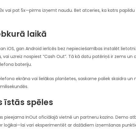
3x vai pat 5x—pirms izņemt naudu. Bet atceries, ka katrs papildu
ebkurā laikā
gan iOS, gan Android ierīcēs bez nepieciešamības instalēt lietotni
ekšu, vai uzreiz nospiest “Cash Out”. Tā kā datu patēriņš ir zems u
lefona bateriju.
elefona ekrāna vai lielākas planšetes, saskarne paliek skaidra un m
 milisekundēs.
s īstās spēles
as pieejama InOut oficiālajā vietnē un partneru kazino. Demo atb
r loģikai—lai vari eksperimentēt ar dažādiem izņemšanas punkti