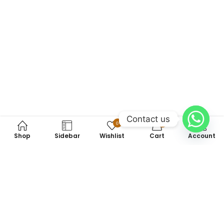
Contact us
0
0
Shop
Sidebar
Wishlist
Cart
Account