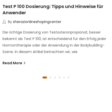
Test P 100 Dosierung: Tipps und Hinweise für
Anwender
By
sherazionlineshopingcenter
Die richtige Dosierung von Testosteronpropionat, besser
bekannt als Test P 100, ist entscheidend für den Erfolg jeder
Hormontherapie oder der Anwendung in der Bodybuilding-
Szene. In diesem Artikel betrachten wir, wie
Read More