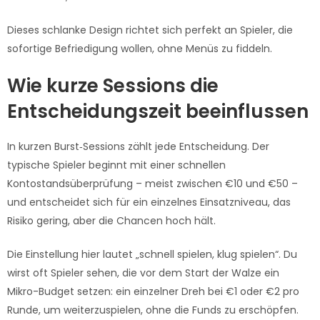
Dieses schlanke Design richtet sich perfekt an Spieler, die
sofortige Befriedigung wollen, ohne Menüs zu fiddeln.
Wie kurze Sessions die
Entscheidungszeit beeinflussen
In kurzen Burst‑Sessions zählt jede Entscheidung. Der
typische Spieler beginnt mit einer schnellen
Kontostandsüberprüfung – meist zwischen €10 und €50 –
und entscheidet sich für ein einzelnes Einsatzniveau, das
Risiko gering, aber die Chancen hoch hält.
Die Einstellung hier lautet „schnell spielen, klug spielen“. Du
wirst oft Spieler sehen, die vor dem Start der Walze ein
Mikro-Budget setzen: ein einzelner Dreh bei €1 oder €2 pro
Runde, um weiterzuspielen, ohne die Funds zu erschöpfen.