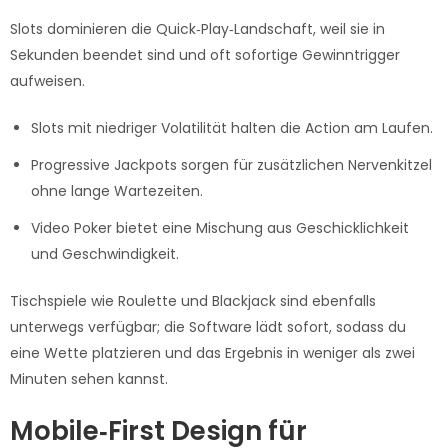
Slots dominieren die Quick‑Play‑Landschaft, weil sie in
Sekunden beendet sind und oft sofortige Gewinntrigger
aufweisen.
Slots mit niedriger Volatilität halten die Action am Laufen.
Progressive Jackpots sorgen für zusätzlichen Nervenkitzel
ohne lange Wartezeiten.
Video Poker bietet eine Mischung aus Geschicklichkeit
und Geschwindigkeit.
Tischspiele wie Roulette und Blackjack sind ebenfalls
unterwegs verfügbar; die Software lädt sofort, sodass du
eine Wette platzieren und das Ergebnis in weniger als zwei
Minuten sehen kannst.
Mobile‑First Design für