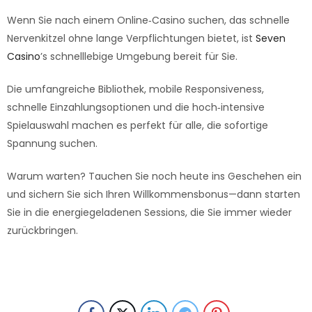
Wenn Sie nach einem Online‑Casino suchen, das schnelle
Nervenkitzel ohne lange Verpflichtungen bietet, ist
Seven
Casino
’s schnelllebige Umgebung bereit für Sie.
Die umfangreiche Bibliothek, mobile Responsiveness,
schnelle Einzahlungsoptionen und die hoch‑intensive
Spielauswahl machen es perfekt für alle, die sofortige
Spannung suchen.
Warum warten? Tauchen Sie noch heute ins Geschehen ein
und sichern Sie sich Ihren Willkommensbonus—dann starten
Sie in die energiegeladenen Sessions, die Sie immer wieder
zurückbringen.