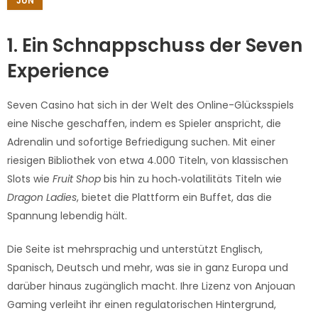
JUN
1. Ein Schnappschuss der Seven
Experience
Seven Casino hat sich in der Welt des Online-Glücksspiels
eine Nische geschaffen, indem es Spieler anspricht, die
Adrenalin und sofortige Befriedigung suchen. Mit einer
riesigen Bibliothek von etwa 4.000 Titeln, von klassischen
Slots wie
Fruit Shop
bis hin zu hoch‑volatilitäts Titeln wie
Dragon Ladies
, bietet die Plattform ein Buffet, das die
Spannung lebendig hält.
Die Seite ist mehrsprachig und unterstützt Englisch,
Spanisch, Deutsch und mehr, was sie in ganz Europa und
darüber hinaus zugänglich macht. Ihre Lizenz von Anjouan
Gaming verleiht ihr einen regulatorischen Hintergrund,