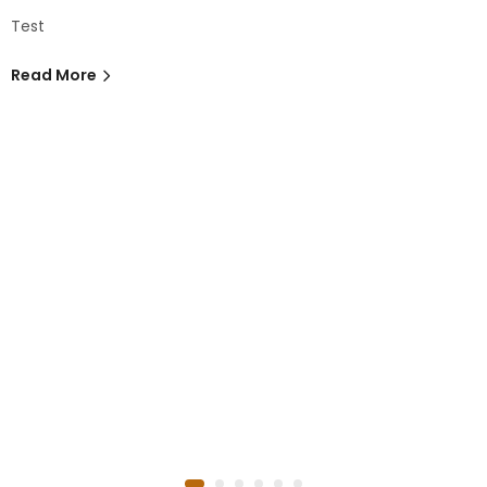
Test
Read More