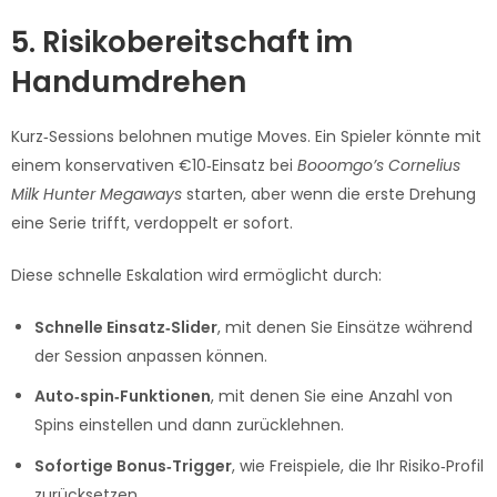
5. Risikobereitschaft im
Handumdrehen
Kurz‑Sessions belohnen mutige Moves. Ein Spieler könnte mit
einem konservativen €10‑Einsatz bei
Booomgo’s Cornelius
Milk Hunter Megaways
starten, aber wenn die erste Drehung
eine Serie trifft, verdoppelt er sofort.
Diese schnelle Eskalation wird ermöglicht durch:
Schnelle Einsatz‑Slider
, mit denen Sie Einsätze während
der Session anpassen können.
Auto‑spin‑Funktionen
, mit denen Sie eine Anzahl von
Spins einstellen und dann zurücklehnen.
Sofortige Bonus‑Trigger
, wie Freispiele, die Ihr Risiko‑Profil
zurücksetzen.