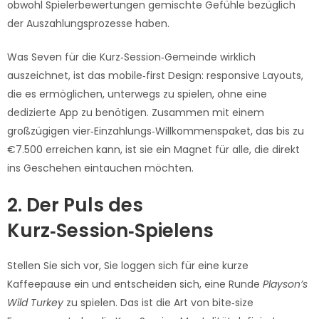
obwohl Spielerbewertungen gemischte Gefühle bezüglich
der Auszahlungsprozesse haben.
Was Seven für die Kurz‑Session‑Gemeinde wirklich
auszeichnet, ist das mobile‑first Design: responsive Layouts,
die es ermöglichen, unterwegs zu spielen, ohne eine
dedizierte App zu benötigen. Zusammen mit einem
großzügigen vier‑Einzahlungs‑Willkommenspaket, das bis zu
€7.500 erreichen kann, ist sie ein Magnet für alle, die direkt
ins Geschehen eintauchen möchten.
2. Der Puls des
Kurz‑Session‑Spielens
Stellen Sie sich vor, Sie loggen sich für eine kurze
Kaffeepause ein und entscheiden sich, eine Runde
Playson’s
Wild Turkey
zu spielen. Das ist die Art von bite‑size