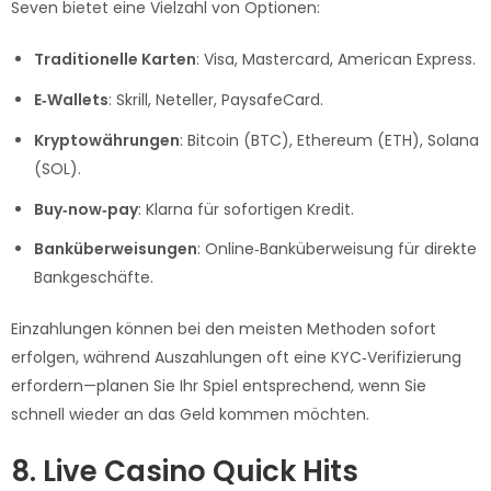
Seven bietet eine Vielzahl von Optionen:
Traditionelle Karten
: Visa, Mastercard, American Express.
E‑Wallets
: Skrill, Neteller, PaysafeCard.
Kryptowährungen
: Bitcoin (BTC), Ethereum (ETH), Solana
(SOL).
Buy‑now‑pay
: Klarna für sofortigen Kredit.
Banküberweisungen
: Online‑Banküberweisung für direkte
Bankgeschäfte.
Einzahlungen können bei den meisten Methoden sofort
erfolgen, während Auszahlungen oft eine KYC‑Verifizierung
erfordern—planen Sie Ihr Spiel entsprechend, wenn Sie
schnell wieder an das Geld kommen möchten.
8. Live Casino Quick Hits