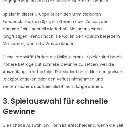
Engagement, das die Kurz‑Session‑Mentalität definiert.
Spieler in dieser Gruppe lieben den unmittelbaren
Feedback‑Loop: ein Spin, ein Gewinn oder Verlust, der
nächste Spin—schnell wiederholt. Sie jagen keinen
langfristigen Trends nach; sie wollen den Rausch bei jedem
Mal spüren, wenn die Walzen landen.
Diese Intensität fördert die Risikotoleranz—Spieler sind bereit,
höhere Beträge auf schnelle Gewinne zu setzen, weil die
Auszahlung sofort erfolgt. Die Motivation ist klar: den großen
Jackpot knacken oder den Verlust hinnehmen und
weitermachen; das Spiel bleibt nicht lange stehen.
3. Spielauswahl für schnelle
Gewinne
Die richtige Auswahl an Titeln ist entscheidend, wenn die Zeit