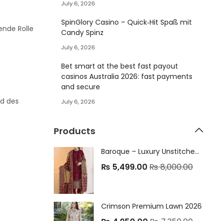
July 6, 2026
SpinGlory Casino – Quick‑Hit Spaß mit
ende Rolle
Candy Spinz
July 6, 2026
Bet smart at the best fast payout
casinos Australia 2026: fast payments
and secure
nd des
July 6, 2026
Products
Baroque – Luxury Unstitched Collection
₨
5,499.00
₨
8,000.00
Crimson Premium Lawn 2026