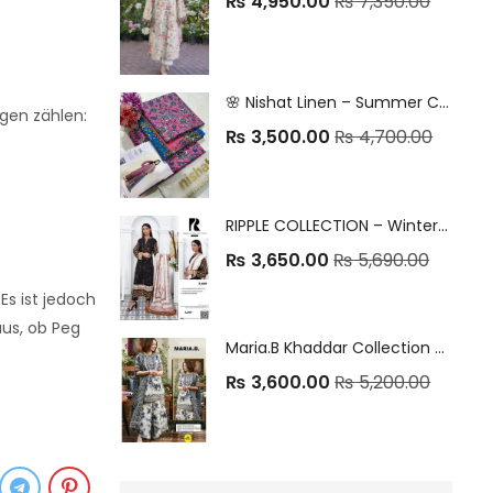
₨
4,950.00
₨
7,350.00
🌸 Nishat Linen – Summer Collection 2025 🌸 Premium Printed Lawn | Classic Elegance | Everyday Comfort
ngen zählen:
₨
3,500.00
₨
4,700.00
RIPPLE COLLECTION – Winter Khaddar Unstitched 2025
₨
3,650.00
₨
5,690.00
Es ist jedoch
aus, ob Peg
Maria.B Khaddar Collection – 3Pc Embrioded Unstitched Winter Suit
₨
3,600.00
₨
5,200.00