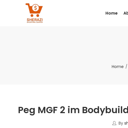
Home
A
Home
Peg MGF 2 im Bodybuild
By
s