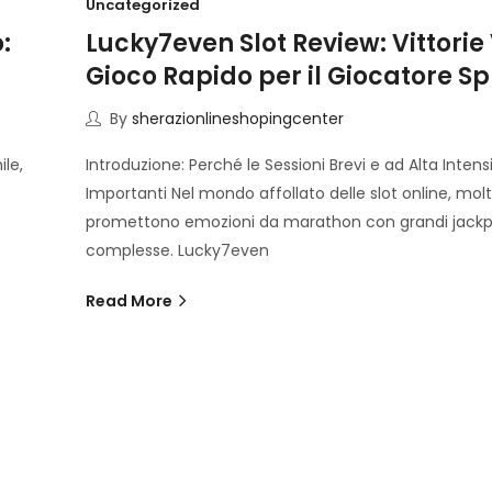
Uncategorized
:
Lucky7even Slot Review: Vittorie 
Gioco Rapido per il Giocatore Sp
By
sherazionlineshopingcenter
le,
Introduzione: Perché le Sessioni Brevi e ad Alta Inten
Importanti Nel mondo affollato delle slot online, molti 
promettono emozioni da marathon con grandi jackp
complesse. Lucky7even
Read More