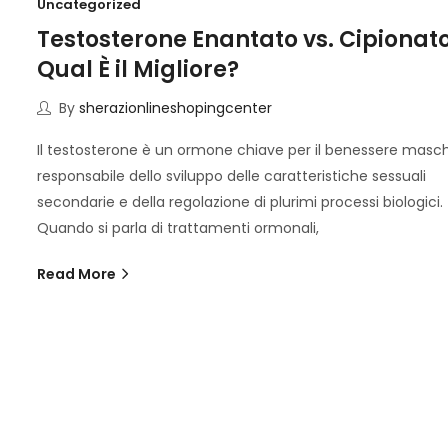
Uncategorized
Testosterone Enantato vs. Cipionato
Qual È il Migliore?
By
sherazionlineshopingcenter
Il testosterone è un ormone chiave per il benessere maschi
responsabile dello sviluppo delle caratteristiche sessuali
secondarie e della regolazione di plurimi processi biologici.
Quando si parla di trattamenti ormonali,
Read More