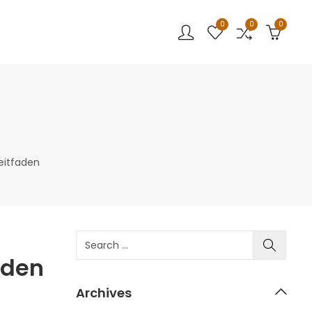
0
0
0
eitfaden
aden
Archives