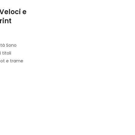
Uncategorized
Veloci e
The Impact of Trenbolone E
rint
200 in Bodybuilding
By
sherazionlineshopingcenter
sità Sono
Trenbolone Enanthate 200 is a powerful anaboli
titoli
used in the bodybuilding community for its im
ot e trame
building capabilities. Bodybuilders often turn to
compound to enhance their physique,
Read More