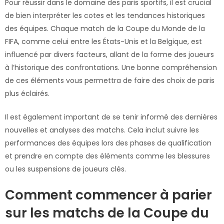
Pour réussir dans le domaine des paris sportifs, il est crucial
de bien interpréter les cotes et les tendances historiques
des équipes. Chaque match de la Coupe du Monde de la
FIFA, comme celui entre les États-Unis et la Belgique, est
influencé par divers facteurs, allant de la forme des joueurs
à l’historique des confrontations. Une bonne compréhension
de ces éléments vous permettra de faire des choix de paris
plus éclairés.
Il est également important de se tenir informé des dernières
nouvelles et analyses des matchs. Cela inclut suivre les
performances des équipes lors des phases de qualification
et prendre en compte des éléments comme les blessures
ou les suspensions de joueurs clés.
Comment commencer à parier
sur les matchs de la Coupe du