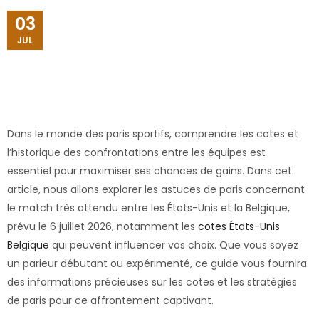
03
JUL
Dans le monde des paris sportifs, comprendre les cotes et
l’historique des confrontations entre les équipes est
essentiel pour maximiser ses chances de gains. Dans cet
article, nous allons explorer les astuces de paris concernant
le match très attendu entre les États-Unis et la Belgique,
prévu le 6 juillet 2026, notamment les
cotes États-Unis
Belgique
qui peuvent influencer vos choix. Que vous soyez
un parieur débutant ou expérimenté, ce guide vous fournira
des informations précieuses sur les cotes et les stratégies
de paris pour ce affrontement captivant.