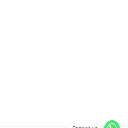
Contact us