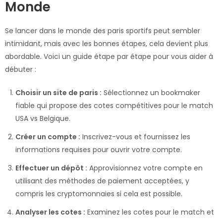
Monde
Se lancer dans le monde des paris sportifs peut sembler
intimidant, mais avec les bonnes étapes, cela devient plus
abordable. Voici un guide étape par étape pour vous aider à
débuter :
Choisir un site de paris :
Sélectionnez un bookmaker
fiable qui propose des cotes compétitives pour le match
USA vs Belgique.
Créer un compte :
Inscrivez-vous et fournissez les
informations requises pour ouvrir votre compte.
Effectuer un dépôt :
Approvisionnez votre compte en
utilisant des méthodes de paiement acceptées, y
compris les cryptomonnaies si cela est possible.
Analyser les cotes :
Examinez les cotes pour le match et