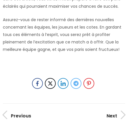
éclairés qui pourraient maximiser vos chances de succès.
Assurez-vous de rester informé des dernières nouvelles
concernant les équipes, les joueurs et les cotes. En gardant
tous ces éléments à l’esprit, vous serez prêt à profiter
pleinement de l’excitation que ce match a à offrir. Que la
meilleure équipe gagne, et que vos paris soient fructueux!
Previous
Next