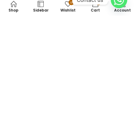
0
0
Shop
Sidebar
Wishlist
Cart
Account