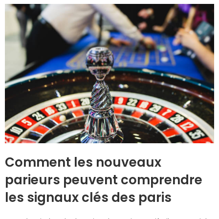
Comment les nouveaux
parieurs peuvent comprendre
les signaux clés des paris