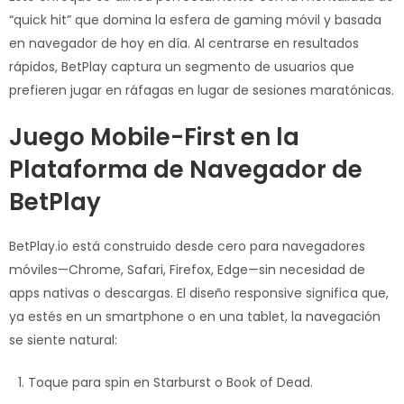
“quick hit” que domina la esfera de gaming móvil y basada
en navegador de hoy en día. Al centrarse en resultados
rápidos, BetPlay captura un segmento de usuarios que
prefieren jugar en ráfagas en lugar de sesiones maratónicas.
Juego Mobile-First en la
Plataforma de Navegador de
BetPlay
BetPlay.io está construido desde cero para navegadores
móviles—Chrome, Safari, Firefox, Edge—sin necesidad de
apps nativas o descargas. El diseño responsive significa que,
ya estés en un smartphone o en una tablet, la navegación
se siente natural:
Toque para spin en Starburst o Book of Dead.