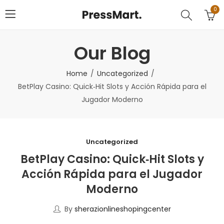
0
Our Blog
Home
Uncategorized
BetPlay Casino: Quick‑Hit Slots y Acción Rápida para el
Jugador Moderno
Uncategorized
BetPlay Casino: Quick‑Hit Slots y
Acción Rápida para el Jugador
Moderno
By
sherazionlineshopingcenter