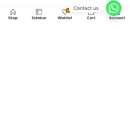
Contact us
0
0
Shop
Sidebar
Wishlist
Cart
Account