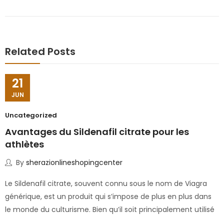
Related Posts
21
JUN
Uncategorized
Avantages du Sildenafil citrate pour les
athlètes
By
sherazionlineshopingcenter
Le Sildenafil citrate, souvent connu sous le nom de Viagra
générique, est un produit qui s’impose de plus en plus dans
le monde du culturisme. Bien qu’il soit principalement utilisé