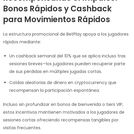
Bonos Rápidos y Cashback
para Movimientos Rápidos
La estructura promocional de BetPlay apoya a los jugadores
rápidos mediante:
Un cashback semanal del 10% que se aplica incluso tras
sesiones breves—los jugadores pueden recuperar parte
de sus pérdidas en múltiples jugadas cortas.
Caídas aleatorias de dinero en cryptocurrency que
recompensan la participación espontánea.
Incluso sin profundizar en bonos de bienvenida o tiers VIP,
estos incentivos mantienen motivados a los jugadores de
sesiones cortas ofreciendo recompensas tangibles por
visitas frecuentes.