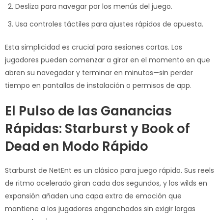
Desliza para navegar por los menús del juego.
Usa controles táctiles para ajustes rápidos de apuesta.
Esta simplicidad es crucial para sesiones cortas. Los
jugadores pueden comenzar a girar en el momento en que
abren su navegador y terminar en minutos—sin perder
tiempo en pantallas de instalación o permisos de app.
El Pulso de las Ganancias
Rápidas: Starburst y Book of
Dead en Modo Rápido
Starburst de NetEnt es un clásico para juego rápido. Sus reels
de ritmo acelerado giran cada dos segundos, y los wilds en
expansión añaden una capa extra de emoción que
mantiene a los jugadores enganchados sin exigir largas