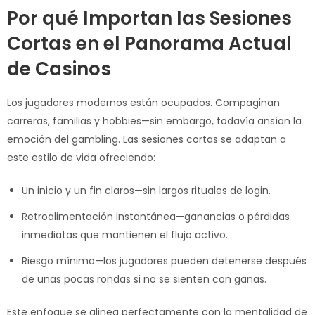
Por qué Importan las Sesiones
Cortas en el Panorama Actual
de Casinos
Los jugadores modernos están ocupados. Compaginan
carreras, familias y hobbies—sin embargo, todavía ansían la
emoción del gambling. Las sesiones cortas se adaptan a
este estilo de vida ofreciendo:
Un inicio y un fin claros—sin largos rituales de login.
Retroalimentación instantánea—ganancias o pérdidas
inmediatas que mantienen el flujo activo.
Riesgo mínimo—los jugadores pueden detenerse después
de unas pocas rondas si no se sienten con ganas.
Este enfoque se alinea perfectamente con la mentalidad de