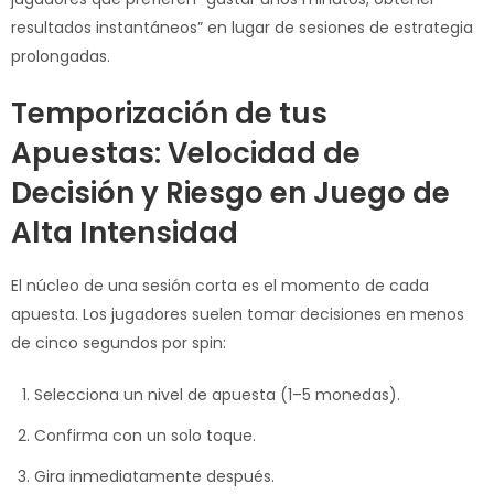
resultados instantáneos” en lugar de sesiones de estrategia
prolongadas.
Temporización de tus
Apuestas: Velocidad de
Decisión y Riesgo en Juego de
Alta Intensidad
El núcleo de una sesión corta es el momento de cada
apuesta. Los jugadores suelen tomar decisiones en menos
de cinco segundos por spin:
Selecciona un nivel de apuesta (1–5 monedas).
Confirma con un solo toque.
Gira inmediatamente después.